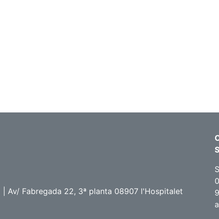
C
S
0
 Av/ Fabregada 22, 3ª planta 08907 l'Hospitalet
9
a