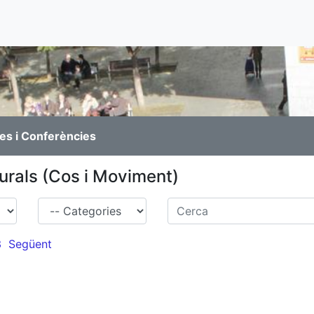
es i Conferències
turals (Cos i Moviment)
Família
Cerca
3
Següent