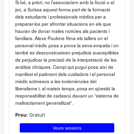
Si bé, a priori, no l’associaríem amb la ficció o el
joc, a Suïssa aquest forma part de la formació
dels estudiants i professionals mèdics per a
preparar-los per afrontar situacions en els que
hauran de donar males notícies als pacients i
familiars. Alexe Poukine filma els tallers on el
personal mèdic posa a prova la seva empatia i on
també es desconstrueixen prejudicis susceptibles
de perjudicar la precisió de la interpretació de les
anàlisis clíniques. Campi qui pugui posa així de
manifest el patiment dels cuidadors i el personal
mèdic sotmesos a les inclemències del
liberalisme i, al mateix temps, posa en qüestió la
responsabilitat de cadascú davant un “sistema de
maltractament generalitzat”.
Preu:
Gratuït
Veure sessions