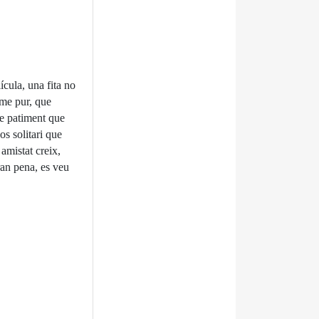
ícula, una fita no
tme pur, que
de patiment que
s solitari que
amistat creix,
ran pena, es veu