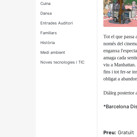
Cuina
Dansa
Entrades Auditori
Familiars
Tot el que passa 
Història
només del cinema 
enganxa l'especta
Medi ambient
amaga cada sentim
Noves tecnologies i TIC
viu a Manhattan. 
fins i tot fer-se
obligat a abandona
Diàleg posterior 
*Barcelona Dis
Preu:
Gratuït