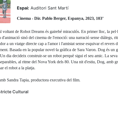
Espai:
Auditori Sant Martí
Cinema -
Dir. Pablo Berger, Espanya, 2023, 103’
al voltant de Robot Dreams és gairebé miraculós. En primer lloc, la pel·l
d'animació sinó del cinema de l'emoció: una narració sense diàlegs, ri
dor a un viatge directe cap a l'amor i l'amistat sense esquivar el revers 
ent. Basada en la popular novel·la gràfica de Sara Varon. Dog és un go
Un dia decideix construir-se un robot perquè sigui el seu amic. La seva 
 inseparables, al ritme del Nova York dels 80. Una nit d'estiu, Dog, amb g
r el robot a la platja.
amb Sandra Tapia, productora executiva del film.
tricte Cultural