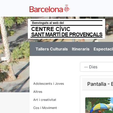
Tallers Culturals
Itineraris
Espectacl
Dies
Pantalla 
Adolescents i Joves
Altres
Art i creativitat
Cos i Moviment